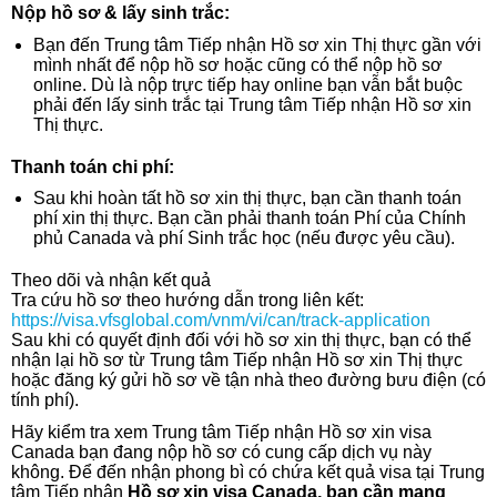
Nộp hồ sơ & lấy sinh trắc:
Bạn đến Trung tâm Tiếp nhận Hồ sơ xin Thị thực gần với
mình nhất để nộp hồ sơ hoặc cũng có thể nộp hồ sơ
online. Dù là nộp trực tiếp hay online bạn vẫn bắt buộc
phải đến lấy sinh trắc tại Trung tâm Tiếp nhận Hồ sơ xin
Thị thực.
Thanh toán chi phí:
Sau khi hoàn tất hồ sơ xin thị thực, bạn cần thanh toán
phí xin thị thực. Bạn cần phải thanh toán Phí của Chính
phủ Canada và phí Sinh trắc học (nếu được yêu cầu).
Theo dõi và nhận kết quả
Tra cứu hồ sơ theo hướng dẫn trong liên kết:
https://visa.vfsglobal.com/vnm/vi/can/track-application
Sau khi có quyết định đối với hồ sơ xin thị thực, bạn có thể
nhận lại hồ sơ từ Trung tâm Tiếp nhận Hồ sơ xin Thị thực
hoặc đăng ký gửi hồ sơ về tận nhà theo đường bưu điện (có
tính phí).
Hãy kiểm tra xem Trung tâm Tiếp nhận Hồ sơ xin visa
Canada bạn đang nộp hồ sơ có cung cấp dịch vụ này
không. Để đến nhận phong bì có chứa kết quả visa tại Trung
tâm Tiếp nhận
Hồ sơ xin visa Canada, bạn cần mang