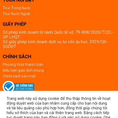
Tour Trong Nước
Tour Nước Ngoài
GIẤY PHÉP
Số phép kinh doanh lữ hành Quốc tế số: 79-808/2020/TCDL-
GP LHQT
Số giấy phép kinh doanh dịch vụ tư vấn du học: 3929/QĐ-
SGDĐT
CHÍNH SÁCH
Phương thức thanh toán
Điều kiện giao dịch chung
Chính sách bảo mật
Trang web này sử dụng cookie để thu thập thông tin về hoạt
động duyệt web của bạn nhằm cung cấp cho bạn nội dung
Số đăng ký kinh doanh: 0314504167, do Sở Kế hoạch và Đầu tư TP. Hồ Chí
và tài liệu quảng cáo phù hợp hơn, đồng thời giúp chúng tôi
Minh cấp ngày 07/07/2017.
hiểu sở thích của bạn và cải thiện trang web. Bằng cách tiếp
Giấy phép kinh doanh lữ hành Quốc tế số: 79-808/2020/TCDL-GP LHQT do
tục duyệt trang này, bạn đồng ý với việc sử dụng cookie. Ghé