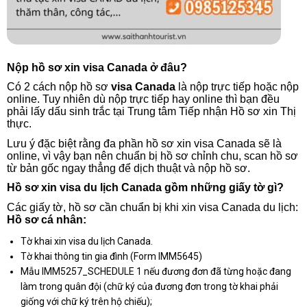
Nộp hồ sơ xin visa Canada ở đâu?
Có 2 cách nộp hồ sơ
visa Canada
là nộp trực tiếp hoặc nộp
online. Tuy nhiên dù nộp trực tiếp hay online thì bạn đều
phải lấy dấu sinh trắc tại Trung tâm Tiếp nhận Hồ sơ xin Thị
thực.
Lưu ý đặc biệt rằng đa phần hồ sơ xin visa Canada sẽ là
online, vì vậy bạn nên chuẩn bị hồ sơ chỉnh chu, scan hồ sơ
từ bản gốc ngay thẳng để dịch thuật và nộp hồ sơ.
Hồ sơ xin visa du lịch Canada gồm những giấy tờ gì?
Các giấy tờ, hồ sơ cần chuẩn bị khi xin visa Canada du lịch:
Hồ sơ cá nhân:
Tờ khai xin visa du lịch Canada.
Tờ khai thông tin gia đình (Form IMM5645)
Mẫu IMM5257_SCHEDULE 1 nếu đương đơn đã từng hoặc đang
làm trong quân đội (chữ ký của đương đơn trong tờ khai phải
giống với chữ ký trên hộ chiếu);