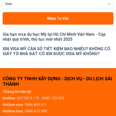
Nhận Tư Vấn
Gia hạn visa du học Mỹ tại Hồ Chí Minh Việt Nam - Cập
nhật quy trình, thủ tục mới nhất 2025
XIN VISA MỸ CẦN SỔ TIẾT KIỆM BAO NHIÊU? KHÔNG CÓ
GIẤY TỜ NHÀ ĐẤT CÓ XIN ĐƯỢC VISA MỸ KHÔNG?
CÔNG TY TNHH XÂY DỰNG - DỊCH VỤ - DU LỊCH SÀI
THÀNH
Thông tin liên hệ
Hotline:
0917.819.179 - 0985.125.345
Hotline visa:
0886.849.971
Hotline tour:
0846.473.089