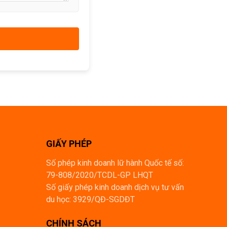
GIẤY PHÉP
Số phép kinh doanh lữ hành Quốc tế số:
79-808/2020/TCDL-GP LHQT
Số giấy phép kinh doanh dịch vụ tư vấn
du học: 3929/QĐ-SGDĐT
CHÍNH SÁCH