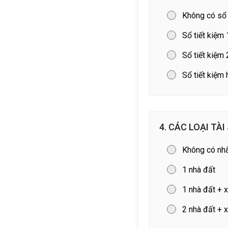
Không có sổ 
Sổ tiết kiệm 
Sổ tiết kiệm 
Sổ tiết kiệm 
4. CÁC LOẠI TÀI
Không có nh
1 nhà đất
1 nhà đất + x
2 nhà đất + x