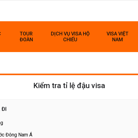
C
TOUR
DỊCH VỤ VISA HỘ
VISA VIỆT
ĐOÀN
CHIẾU
NAM
Kiểm tra tỉ lệ đậu visa
 ĐI
ng
ước Đông Nam Á