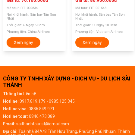
Giá từ: 76.100.000
đ
Giá từ: 80.900.000
đ
Mã tour: FIT_002834
Mã tour: FIT_001543
Nơi khởi hành: Sân bay Tân Sơn
Nơi khởi hành: Sân bay Tân Sơn
Nhất
Nhất
Thời gian: 6 Ngày 5 Đêm
Thời gian: 11 Ngày 10 Đêm
Phương tiện: China Airlines
Phương tiện: Vietnam Airlines
Xem ngay
Xem ngay
CÔNG TY TNHH XÂY DỰNG - DỊCH VỤ - DU LỊCH SÀI
THÀNH
Thông tin liên hệ
Hotline:
0917.819.179 - 0985.125.345
Hotline visa:
0886.849.971
Hotline tour:
0846.473.089
Email:
saithanhtourist@gmail.com
Địa chỉ:
Toà nhà 84A/8 Trần Hữu Trang, Phường Phú Nhuận, Thành