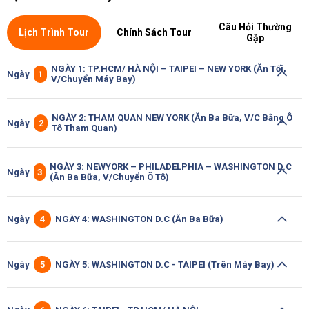
Câu Hỏi Thường
Lịch Trình Tour
Chính Sách Tour
Gặp
NGÀY 1: TP.HCM/ HÀ NỘI – TAIPEI – NEW YORK (Ăn Tối,
Ngày
1
V/chuyển Máy Bay)
NGÀY 2: THAM QUAN NEW YORK (Ăn Ba Bữa, V/c Bằng Ô
Ngày
2
Tô Tham Quan)
NGÀY 3: NEWYORK – PHILADELPHIA – WASHINGTON D.C
Ngày
3
(Ăn Ba Bữa, V/chuyển Ô Tô)
Ngày
4
NGÀY 4: WASHINGTON D.C (Ăn Ba Bữa)
Ngày
5
NGÀY 5: WASHINGTON D.C - TAIPEI (trên Máy Bay)