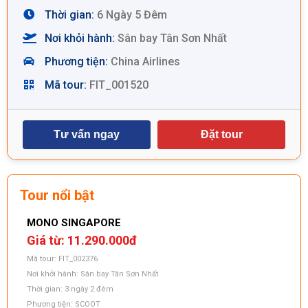
Thời gian:
6 Ngày 5 Đêm
Nơi khỏi hành:
Sân bay Tân Sơn Nhất
Phương tiện:
China Airlines
Mã tour:
FIT_001520
Tư vấn ngay
Đặt tour
Tour nổi bật
MONO SINGAPORE
H
Giá từ: 11.290.000
đ
G
Mã tour: FIT_002376
M
Nơi khởi hành: Sân bay Tân Sơn Nhất
N
Thời gian: 3 ngày 2 đêm
T
Phương tiện: SCOOT