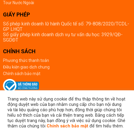
Tour Nước Ngoài
GIẤY PHÉP
Số phép kinh doanh lữ hành Quốc tế số: 79-808/2020/TCDL-
GP LHQT
Số giấy phép kinh doanh dịch vụ tư vấn du học: 3929/QĐ-
SGDĐT
CHÍNH SÁCH
Phương thức thanh toán
Điều kiện giao dịch chung
Chính sách bảo mật
Trang web này sử dụng cookie để thu thập thông tin về hoạt
động duyệt web của bạn nhằm cung cấp cho bạn nội dung
Số đăng ký kinh doanh: 0314504167, do Sở Kế hoạch và Đầu tư TP. Hồ Chí
và tài liệu quảng cáo phù hợp hơn, đồng thời giúp chúng tôi
Minh cấp ngày 07/07/2017.
hiểu sở thích của bạn và cải thiện trang web. Bằng cách tiếp
Giấy phép kinh doanh lữ hành Quốc tế số: 79-808/2020/TCDL-GP LHQT do
tục duyệt trang này, bạn đồng ý với việc sử dụng cookie. Ghé
Tổng cục Du lịch cấp ngày 23/03/2020.
thăm của chúng tôi
Chính sách bảo mật
để tìm hiểu thêm.
Bản quyền của Sài Thành Tourist ® 2024, vui lòng ghi nguồn khi sử dụng các