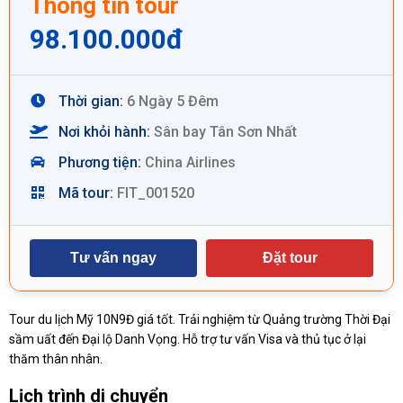
Thông tin tour
98.100.000
đ
Thời gian:
6 Ngày 5 Đêm
Nơi khỏi hành:
Sân bay Tân Sơn Nhất
Phương tiện:
China Airlines
Mã tour:
FIT_001520
Tư vấn ngay
Đặt tour
Tour du lịch Mỹ 10N9Đ giá tốt. Trải nghiệm từ Quảng trường Thời Đại
sầm uất đến Đại lộ Danh Vọng. Hỗ trợ tư vấn Visa và thủ tục ở lại
thăm thân nhân.
Lịch trình di chuyển