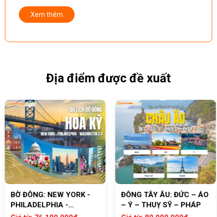
P
Xem thêm
Địa điểm được đề xuất
BỜ ĐÔNG: NEW YORK -
ĐÔNG TÂY ÂU: ĐỨC – ÁO
PHILADELPHIA -
– Ý – THUỴ SỸ – PHÁP
WASHINGTON D.C