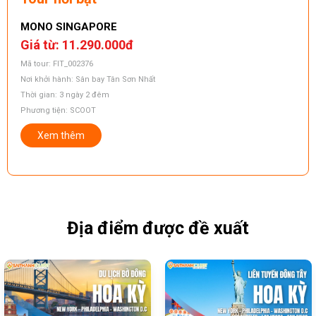
MONO SINGAPORE
H
Giá từ: 11.290.000
đ
G
Mã tour: FIT_002376
M
Nơi khởi hành: Sân bay Tân Sơn Nhất
N
Thời gian: 3 ngày 2 đêm
T
Phương tiện: SCOOT
P
Xem thêm
Địa điểm được đề xuất