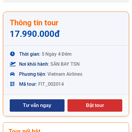
Thông tin tour
17.990.000
đ
Thời gian:
5 Ngày 4 Đêm
Nơi khỏi hành:
SÂN BAY TSN
Phương tiện:
Vietnam Airlines
Mã tour:
FIT_002014
Tư vấn ngay
Đặt tour
Tour nổi bật