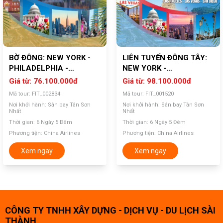
BỜ ĐÔNG: NEW YORK -
LIÊN TUYẾN ĐÔNG TÂY:
PHILADELPHIA -
NEW YORK -
WASHINGTON D.C
PHILADELPHIA -
Giá từ: 76.100.000
đ
Giá từ: 98.100.000
đ
WASHINGTON D.C - LOS
Mã tour: FIT_002834
Mã tour: FIT_001520
ANGELES - LAS VEGAS -
Nơi khởi hành: Sân bay Tân Sơn
Nơi khởi hành: Sân bay Tân Sơn
SAN DIEGO
Nhất
Nhất
Thời gian: 6 Ngày 5 Đêm
Thời gian: 6 Ngày 5 Đêm
Phương tiện: China Airlines
Phương tiện: China Airlines
Xem ngay
Xem ngay
CÔNG TY TNHH XÂY DỰNG - DỊCH VỤ - DU LỊCH SÀI
THÀNH