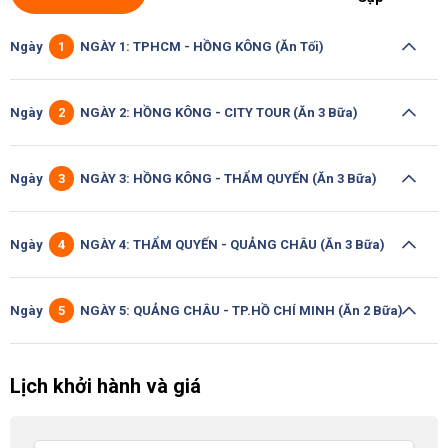
Ngày
1
NGÀY 1: TPHCM - HỒNG KÔNG (Ăn Tối)
Ngày
2
NGÀY 2: HỒNG KÔNG - CITY TOUR (Ăn 3 Bữa)
Ngày
3
NGÀY 3: HỒNG KÔNG - THẨM QUYẾN (Ăn 3 Bữa)
Ngày
4
NGÀY 4: THẨM QUYẾN - QUẢNG CHÂU (Ăn 3 Bữa)
Ngày
5
NGÀY 5: QUẢNG CHÂU - TP.HỒ CHÍ MINH (Ăn 2 Bữa)
Lịch khởi hành và giá